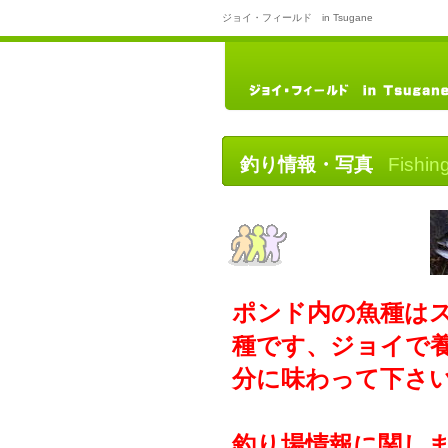
ジョイ・フィールド in Tsugane
釣り情報・写真
Fishin
ポンド内の魚種は
種です、ジョイで
分に味わって下さ
釣り場情報に関しま