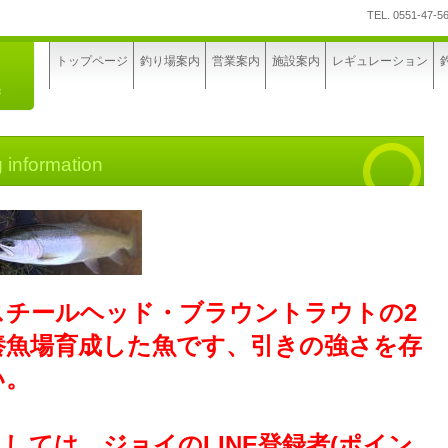
TEL.
0551-47-5
トップページ
釣り場案内
営業案内
施設案内
レギュレーション
g information
スチールヘッド・ブラウントラウトの2
養魚場育成した魚です、引きの強さを存
い。
しては、ジョイのLINE登録者(ポイン