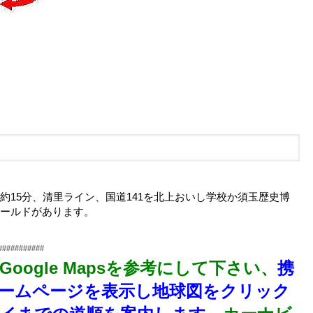
15分、清里ライン、国道141を北上
おいし学校か須玉歴史博
ィールドがあります。
###########
oogle Mapsを参考にして下さい、
携
ームページを表示し地球図をクリック